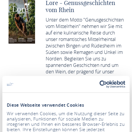
Lore - Genussgeschichten
vom Rhein
Unter dem Motto "Genusgeschichten
vom Mittelrhein" nehmen wir Sie mit
auf eine kulinarische Reise durch
unser romantisches Mittelrheintal
zwischen Bingen und Rüdesheim im
Süden sowie Remagen und Unkel im
Norden. Begleiten Sie uns zu
spannenden Geschichten rund um
den Wein, der prägend für unser
Landschaftsbild und unsere
Kulturregion ist. Doch auch
Bierliebhaber und Freunde weiterer
kulinarischer Genüsse kommen in
unserer Region voll auf ihre Kosten.
Diese Webseite verwendet Cookies
Wir verwenden Cookies, um die Nutzung dieser Seite zu
BESTELLEN
analysieren, Funktionen für soziale Medien zu
integrieren und Ihnen ein besseres Browser-Erlebnis zu
DOWNLOADEN
bieten. Ihre Einstellungen können Sie jederzeit