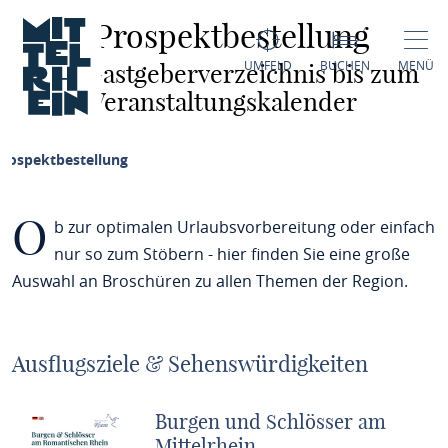
Prospektbestellung
UMFELD
BUCHEN
MENÜ
Vom Gastgeberverzeichnis bis zum
Veranstaltungskalender
Prospektbestellung
O
b zur optimalen Urlaubsvorbereitung oder einfach
nur so zum Stöbern - hier finden Sie eine große
Auswahl an Broschüren zu allen Themen der Region.
Ausflugsziele & Sehenswürdigkeiten
Burgen und Schlösser am
Mittelrhein