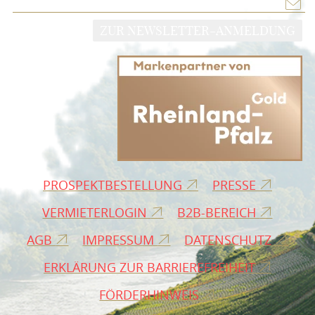
ZUR NEWSLETTER-ANMELDUNG
PROSPEKTBESTELLUNG
PRESSE
VERMIETERLOGIN
B2B-BEREICH
AGB
IMPRESSUM
DATENSCHUTZ
ERKLÄRUNG ZUR BARRIEREFREIHEIT
FÖRDERHINWEIS