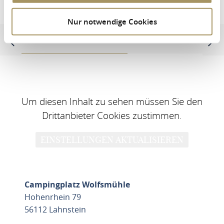
Campingplatz Wolfsmühle
Nur notwendige Cookies
Adres en contactinformatie
Uitrusting en kenmerken
Um diesen Inhalt zu sehen müssen Sie den
Drittanbieter Cookies zustimmen.
EINSTELLUNGEN AKTUALISIEREN
Campingplatz Wolfsmühle
Hohenrhein 79
56112 Lahnstein