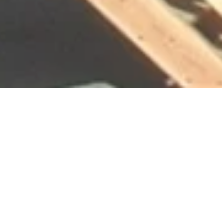
UNESCO werelderfgoed Opper-
Germaans-Raetische limes
Het grootste archeologische
monument in Europa.