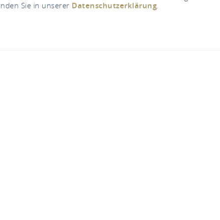
inden Sie in unserer
Datenschutzerklärung
.
llator in Oberwesel-
snummer 54 (gegenüber), 55430 Oberwesel-Enge
TELEFONISCH CONTACT
KAART
lator in Oberwesel-Engehöll