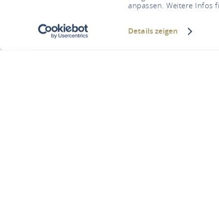
anpassen. Weitere Infos f
Details zeigen
Defibri
Hau
U bent hier:
Startpagina
Defibril