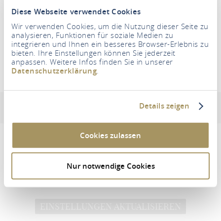
Personen
Diese Webseite verwendet Cookies
2 Volwassene
Wir verwenden Cookies, um die Nutzung dieser Seite zu
analysieren, Funktionen für soziale Medien zu
integrieren und Ihnen ein besseres Browser-Erlebnis zu
ACCOMMODATIE ZOEKEN
bieten. Ihre Einstellungen können Sie jederzeit
anpassen. Weitere Infos finden Sie in unserer
Datenschutzerklärung
.
Ferienwohnung Blütenzauber
Details zeigen
Adres en contactinformatie
Uitrusting en kenmerken
Cookies zulassen
Nur notwendige Cookies
Um diesen Inhalt zu sehen müssen Sie den
Drittanbieter Cookies zustimmen.
EINSTELLUNGEN AKTUALISIEREN