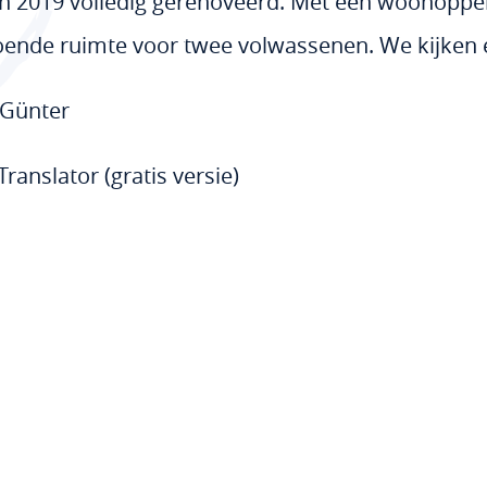
 in 2019 volledig gerenoveerd. Met een woonoppe
ende ruimte voor twee volwassenen. We kijken e
 Günter
nslator (gratis versie)