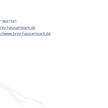
0
 / 9887341
rey-hausampark.de
s://www.brey-hausampark.de
ANNEN