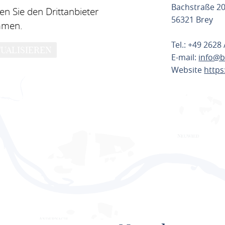
Bachstraße 2
n Sie den Drittanbieter
56321 Brey
mmen.
Tel.: +49 2628
UALISIEREN
E-mail:
info@b
Website
http
ROUTE PL