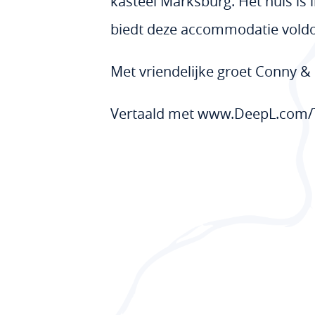
kasteel Marksburg. Het huis is
biedt deze accommodatie voldo
Met vriendelijke groet Conny &
Vertaald met www.DeepL.com/Tra