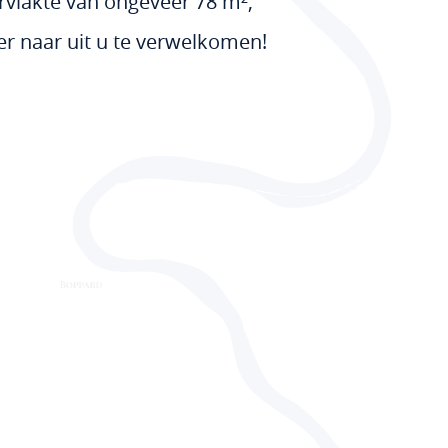
rvlakte van ongeveer 78 m²,
r naar uit u te verwelkomen!