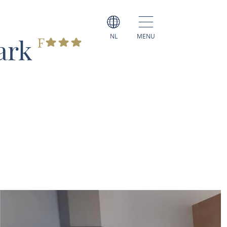
NL
MENU
ark
F