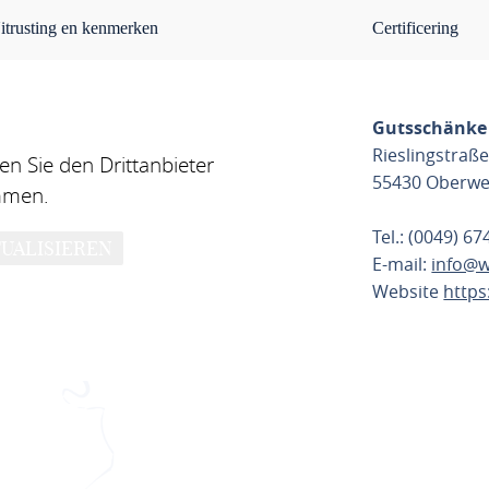
itrusting en kenmerken
Certificering
Gutsschänke
Rieslingstraße
n Sie den Drittanbieter
55430 Oberwe
mmen.
Tel.: (0049) 6
UALISIEREN
E-mail:
info@w
Website
http
ROUTE PL