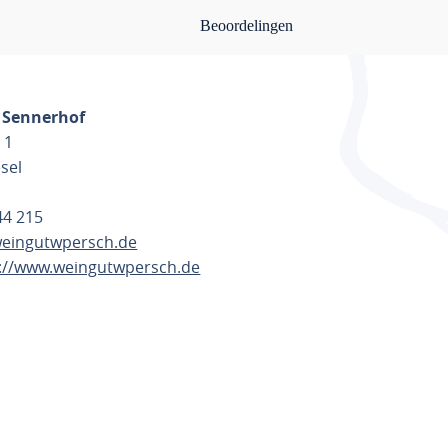
Beoordelingen
 Sennerhof
 1
sel
744 215
eingutwpersch.de
s://www.weingutwpersch.de
ANNEN