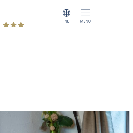
NL
MENU
f