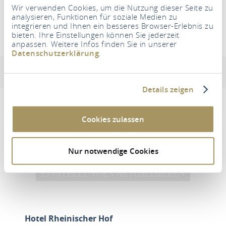
Wir verwenden Cookies, um die Nutzung dieser Seite zu
ACCOMMODATIE ZOEKEN
analysieren, Funktionen für soziale Medien zu
integrieren und Ihnen ein besseres Browser-Erlebnis zu
bieten. Ihre Einstellungen können Sie jederzeit
anpassen. Weitere Infos finden Sie in unserer
Hotel Rheinischer Hof
Datenschutzerklärung
.
Adres en contactinformatie
Uitrusting en kenmerken
Details zeigen
Cookies zulassen
Um diesen Inhalt zu sehen müssen Sie den
Drittanbieter Cookies zustimmen.
Nur notwendige Cookies
EINSTELLUNGEN AKTUALISIEREN
Hotel Rheinischer Hof