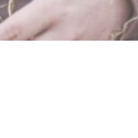
Lama- und Alpakafarm
Kisselmühle
Untere Kisselmühle 1, 65346 Eltville