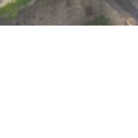
Jetzt geschlossen - öffnet um 10:00
Uhr
Museumsshop
Marksburg
Marksburg, 56338 Braubach