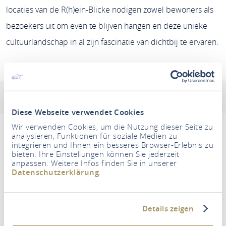
locaties van de R(h)ein-Blicke nodigen zowel bewoners als
bezoekers uit om even te blijven hangen en deze unieke
cultuurlandschap in al zijn fascinatie van dichtbij te ervaren.
R(h)ein-Blick Kestert
Adres en contactinformatie
Openingstijden
Diese Webseite verwendet Cookies
Wir verwenden Cookies, um die Nutzung dieser Seite zu
analysieren, Funktionen für soziale Medien zu
integrieren und Ihnen ein besseres Browser-Erlebnis zu
bieten. Ihre Einstellungen können Sie jederzeit
Um diesen Inhalt zu sehen müssen Sie den
anpassen. Weitere Infos finden Sie in unserer
Drittanbieter Cookies zustimmen.
Datenschutzerklärung
.
EINSTELLUNGEN AKTUALISIEREN
Details zeigen