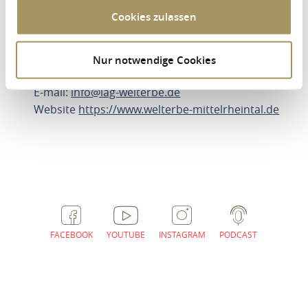
Cookies zulassen
R(h)ein-Blick
56348 Kestert
Nur notwendige Cookies
Tel.: 0049 6771 4039930
E-mail:
info@lag-welterbe.de
Website
https://www.welterbe-mittelrheintal.de
ROUTE PLANNEN
FACEBOOK
YOUTUBE
INSTAGRAM
PODCAST