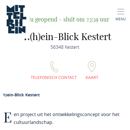
Nu geopend - sluit om 23:59 uur
MENU
R(h)ein-Blick Kestert
56348 Kestert
TELEFONISCH CONTACT
KAART
R(h)ein-Blick Kestert
E
en project uit het ontwikkelingsconcept voor het
cultuurlandschap.