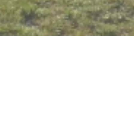
Nu geopend - sluit om 23:59 uur
R(h)ein-Blick Osterspai
56340 Osterspai