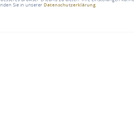
inden Sie in unserer
Datenschutzerklärung
.
Nu geopend - sluit om 18:00 uur
 Dein Bäcker - Filia
Mainzer Straße 75, 56321 Rhens
TELEFONISCH CONTACT
KAART