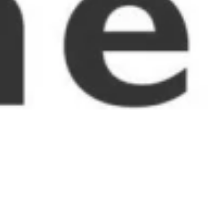
Schifffahrten Köln-
Düsseldorfer Anleger