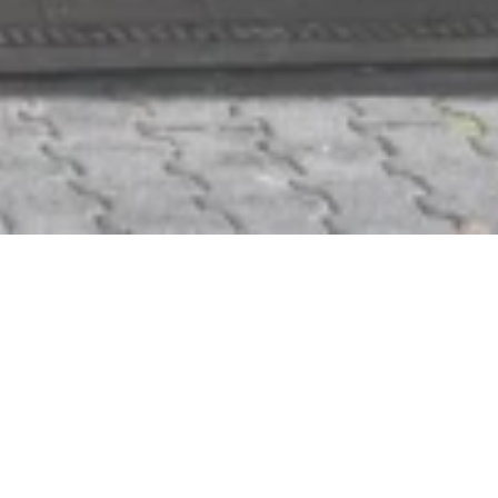
Straußwirtschaft
Weingut Heinz Nikolai
Ringstraße 16, 65346 Eltville-Erbach