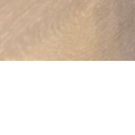
Tourist-Information
Loreley Plateau
Loreley 7, 56348 Bornich