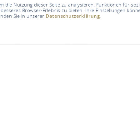
 die Nutzung dieser Seite zu analysieren, Funktionen für soz
 besseres Browser-Erlebnis zu bieten. Ihre Einstellungen könne
inden Sie in unserer
Datenschutzerklärung
.
 und Weincafe an de
An der Loreley 1a, 56329 St. Goar
TELEFONISCH CONTACT
KAART
k und Weincafe an der Loreley