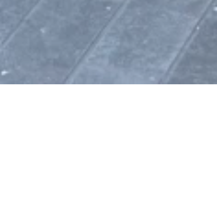
Estación de carga de
bicicletas eléctricas de
Sankt Goar
Heerstraße 130, 56329 Sankt Goar