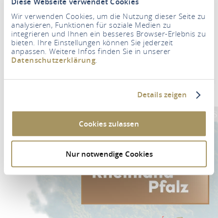
Diese Webseite verwendet Cookies
Wir verwenden Cookies, um die Nutzung dieser Seite zu
analysieren, Funktionen für soziale Medien zu
integrieren und Ihnen ein besseres Browser-Erlebnis zu
bieten. Ihre Einstellungen können Sie jederzeit
Boletín de noticias
anpassen. Weitere Infos finden Sie in unserer
Datenschutzerklärung
.
Su dirección de correo electrónico
*
Details zeigen
PARA SUSCRIBIRSE AL BOLETÍN DE NOTICIAS
Cookies zulassen
Nur notwendige Cookies