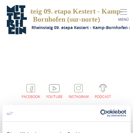
Rheinsteig 09. etapa Kestert - Kamp-
Bornhofen (sur-norte)
MENÚ
gina de inicio
Rheinsteig 09. etapa Kestert - Kamp-Bornhofen (s
FACEBOOK
YOUTUBE
INSTAGRAM
PODCAST