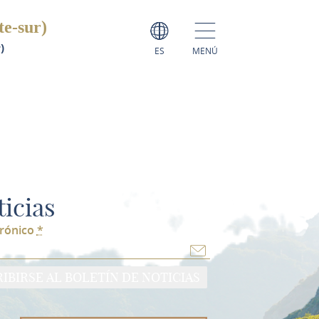
te-sur)
)
ES
MENÚ
ticias
trónico
*
IBIRSE AL BOLETÍN DE NOTICIAS