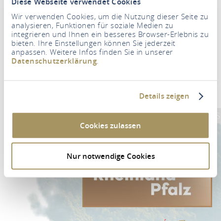
Diese Webseite verwendet Cookies
Wir verwenden Cookies, um die Nutzung dieser Seite zu
analysieren, Funktionen für soziale Medien zu
integrieren und Ihnen ein besseres Browser-Erlebnis zu
bieten. Ihre Einstellungen können Sie jederzeit
Boletín de noticias
anpassen. Weitere Infos finden Sie in unserer
Datenschutzerklärung
.
Su dirección de correo electrónico
*
Details zeigen
PARA SUSCRIBIRSE AL BOLETÍN DE NOTICIAS
Cookies zulassen
Nur notwendige Cookies