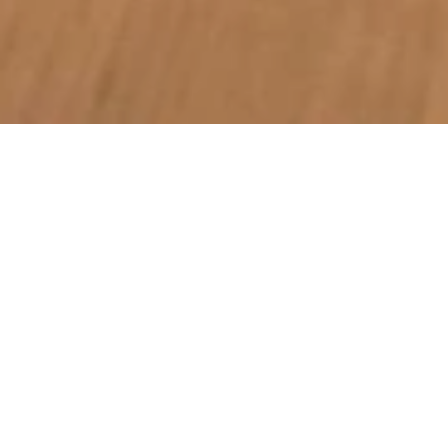
Straußwirtschaft im
Weingut Hanka
Grund 41, 65366 Geisenheim-Johannisberg