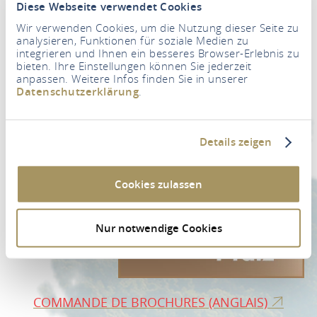
Diese Webseite verwendet Cookies
Wir verwenden Cookies, um die Nutzung dieser Seite zu
analysieren, Funktionen für soziale Medien zu
integrieren und Ihnen ein besseres Browser-Erlebnis zu
bieten. Ihre Einstellungen können Sie jederzeit
Newsletter
anpassen. Weitere Infos finden Sie in unserer
Datenschutzerklärung
.
Votre adresse e-mail
*
Details zeigen
VERS L'INSCRIPTION À LA NEWSLETTER
Cookies zulassen
Nur notwendige Cookies
COMMANDE DE BROCHURES (ANGLAIS)