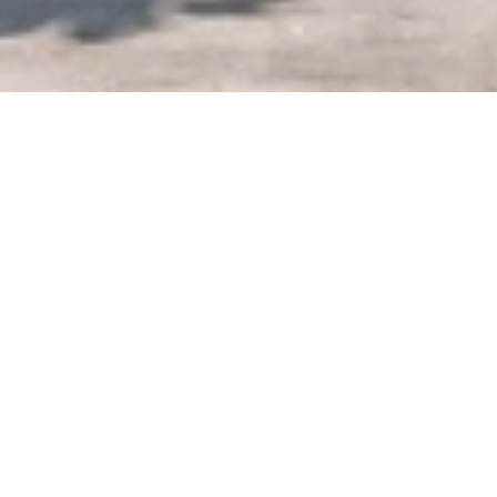
Ouvert maintenant - ferme à 23h59
Boosenburg (Oberburg)
Castle
Rheinstr 29a, 65385 Rüdesheim, 65385 Rüdesheim
am Rhein