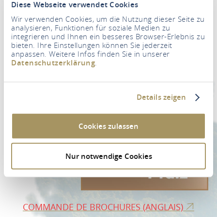
Diese Webseite verwendet Cookies
Wir verwenden Cookies, um die Nutzung dieser Seite zu
analysieren, Funktionen für soziale Medien zu
integrieren und Ihnen ein besseres Browser-Erlebnis zu
bieten. Ihre Einstellungen können Sie jederzeit
Newsletter
anpassen. Weitere Infos finden Sie in unserer
Datenschutzerklärung
.
Votre adresse e-mail
*
Details zeigen
VERS L'INSCRIPTION À LA NEWSLETTER
Cookies zulassen
Nur notwendige Cookies
COMMANDE DE BROCHURES (ANGLAIS)