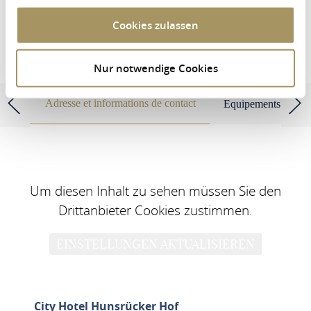
RECHERCHER UN LOGEMENT
Cookies zulassen
Nur notwendige Cookies
City Hotel Hunsrücker Hof
Adresse et informations de contact
Equipements et cara
Um diesen Inhalt zu sehen müssen Sie den
Drittanbieter Cookies zustimmen.
EINSTELLUNGEN AKTUALISIEREN
City Hotel Hunsrücker Hof