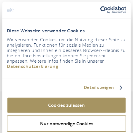
Période
Diese Webseite verwendet Cookies
Wir verwenden Cookies, um die Nutzung dieser Seite zu
Personnes
analysieren, Funktionen für soziale Medien zu
2 Adultes
integrieren und Ihnen ein besseres Browser-Erlebnis zu
bieten. Ihre Einstellungen können Sie jederzeit
anpassen. Weitere Infos finden Sie in unserer
RECHERCHER UN LOGEMENT
Datenschutzerklärung
.
CONTEL Koblenz
Details zeigen
Adresse et informations de contact
Equipements et cara
Cookies zulassen
Nur notwendige Cookies