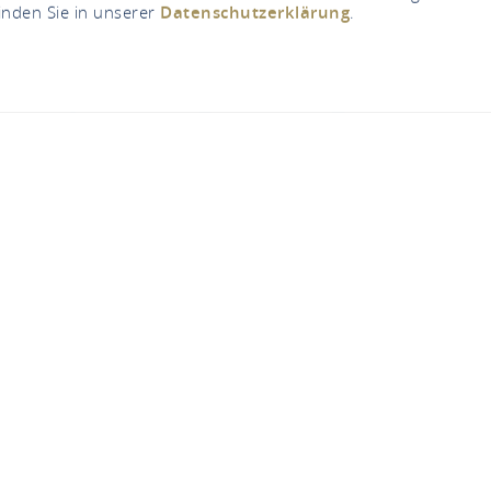
inden Sie in unserer
Datenschutzerklärung
.
Defibrillator in Felle
An der Heimbach, 56329 St. Goar
APPELER
CARTE
brillator in Fellen