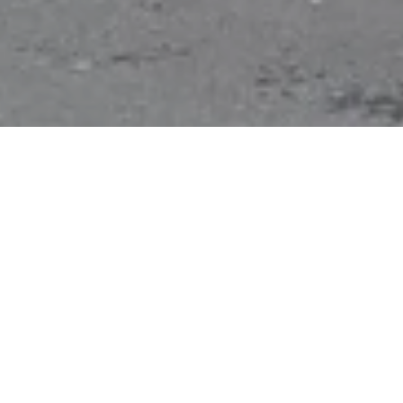
DM- Drogeriemarkt
Am Bornpfad 17c, 56321 Rhens
APPELER
CARTE