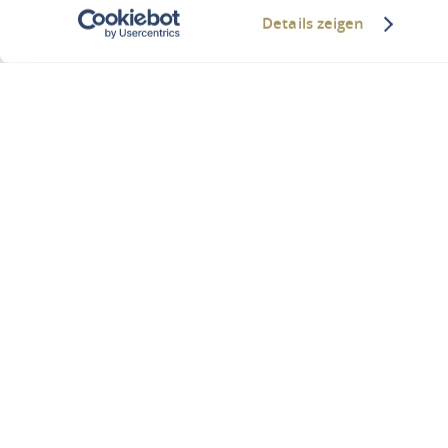
Details zeigen
E-Bike Verl
Vous êtes ici :
Page d’accueil
E-Bi
L'
hôtel propose une locat