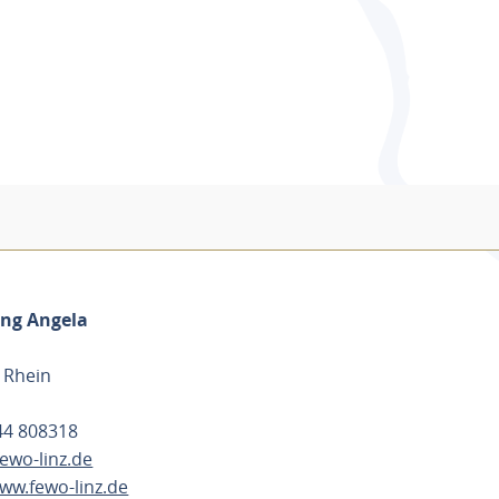
ng Angela
 Rhein
644 808318
ewo-linz.de
www.fewo-linz.de