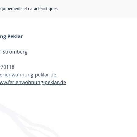
quipements et caractéristiques
ng Peklar
f-Stromberg
8970118
ferienwohnung-peklar.de
www.ferienwohnung-peklar.de
L'ITINÉRAIRE