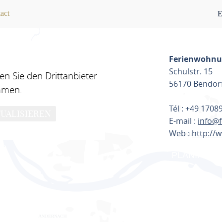
act
E
Ferienwohnu
Schulstr. 15
n Sie den Drittanbieter
56170 Bendor
mmen.
Tél : +49 170
UALISIEREN
E-mail :
info@
Web :
http://
PLANIFIER 