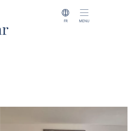
FR
MENU
ar