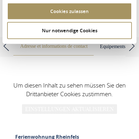
RECHERCHER UN LOGEMENT
Cookies zulassen
Nur notwendige Cookies
Ferienwohnung Rheinfels
Adresse et informations de contact
Equipements et cara
Um diesen Inhalt zu sehen müssen Sie den
Drittanbieter Cookies zustimmen.
EINSTELLUNGEN AKTUALISIEREN
Ferienwohnung Rheinfels