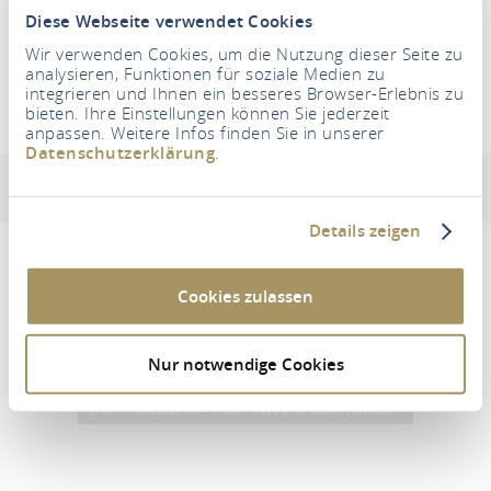
Diese Webseite verwendet Cookies
RECHERCHER UN LOGEMENT
Wir verwenden Cookies, um die Nutzung dieser Seite zu
analysieren, Funktionen für soziale Medien zu
integrieren und Ihnen ein besseres Browser-Erlebnis zu
bieten. Ihre Einstellungen können Sie jederzeit
anpassen. Weitere Infos finden Sie in unserer
Ferienwohnung Steinbach
Datenschutzerklärung
.
Adresse et informations de contact
Equipements et cara
Details zeigen
Cookies zulassen
Um diesen Inhalt zu sehen müssen Sie den
Drittanbieter Cookies zustimmen.
Nur notwendige Cookies
EINSTELLUNGEN AKTUALISIEREN