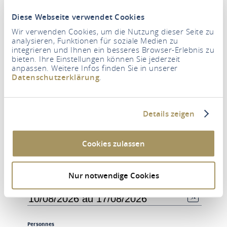
appartements.
Diese Webseite verwendet Cookies
Santé : Dans le village, il y a une pharmacie, un médecin
Wir verwenden Cookies, um die Nutzung dieser Seite zu
analysieren, Funktionen für soziale Medien zu
généraliste et un cabinet de physiothérapie
integrieren und Ihnen ein besseres Browser-Erlebnis zu
bieten. Ihre Einstellungen können Sie jederzeit
anpassen. Weitere Infos finden Sie in unserer
Datenschutzerklärung
.
Details zeigen
Cookies zulassen
Nur notwendige Cookies
Période
Personnes