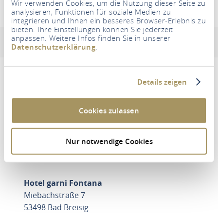
Wir verwenden Cookies, um die Nutzung dieser Seite zu
analysieren, Funktionen für soziale Medien zu
Hotel garni Fontana
integrieren und Ihnen ein besseres Browser-Erlebnis zu
bieten. Ihre Einstellungen können Sie jederzeit
anpassen. Weitere Infos finden Sie in unserer
Adresse et informations de contact
Equipements et cara
Datenschutzerklärung
.
Details zeigen
Um diesen Inhalt zu sehen müssen Sie den
Cookies zulassen
Drittanbieter Cookies zustimmen.
EINSTELLUNGEN AKTUALISIEREN
Nur notwendige Cookies
Hotel garni Fontana
Miebachstraße 7
53498 Bad Breisig