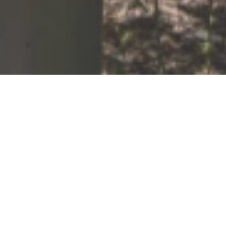
Ouvert maintenant - ferme à 17h00
La musée - Hildegarde
de Bingen