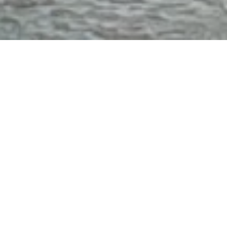
Personenschifffahrt -
Köln-Düsseldorfer-
Anlegestelle
Am Rheinufer, 55430 Oberwesel