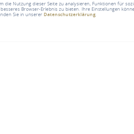
 die Nutzung dieser Seite zu analysieren, Funktionen für soz
 besseres Browser-Erlebnis zu bieten. Ihre Einstellungen könne
inden Sie in unserer
Datenschutzerklärung
.
Jetzt geschlossen - öffnet um 08h30
Uhr
Pharmacie Donatus
Asbacher Straße 75, 53545 Linz am Rhein