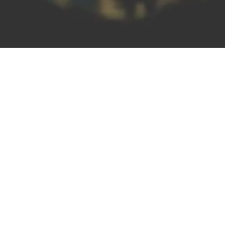
REWE Deussen OHG
Getränkemarkt
Nastätter Str. 69, 56346 St Goarshausen
APPELER
CARTE