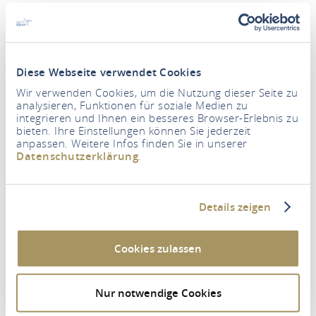
Um diesen Inhalt zu sehen müssen Sie den
Drittanbieter Cookies zustimmen.
EINSTELLUNGEN AKTUALISIEREN
Diese Webseite verwendet Cookies
Wir verwenden Cookies, um die Nutzung dieser Seite zu
analysieren, Funktionen für soziale Medien zu
integrieren und Ihnen ein besseres Browser-Erlebnis zu
Taxi Singh und Mietwagenservice
bieten. Ihre Einstellungen können Sie jederzeit
Kirchstraße 12
anpassen. Weitere Infos finden Sie in unserer
Datenschutzerklärung
.
65385 Rüdesheim am Rhein
Tél : (0049) 6722 406515
Details zeigen
E-mail :
info@taxi-singh-ruedesheim.com
Web :
https://www.taxi-singh-ruedesheim.com
Cookies zulassen
PLANIFIER L'ITINÉRAIRE
Nur notwendige Cookies