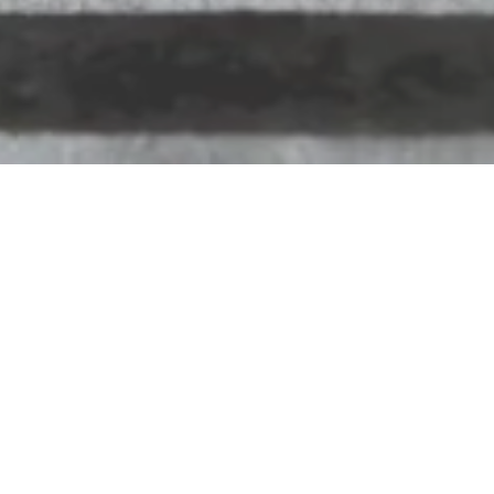
Urologie Dr. med.
Steffen Kähms
Hochstraße 1, 56112 Lahnstein