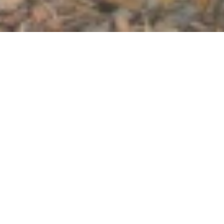
Du 21.11.2026 jusqu'au 26.12.2026
Visite guidée de Noël de
la vieille ville
Zentralplatz 1, 56068 Koblenz