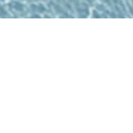
Nu geopend - sluit om 21:00 uur
Allwetterbad Deichwelle
Neuwied
Andernacher Str. 55, 56564 Neuwied