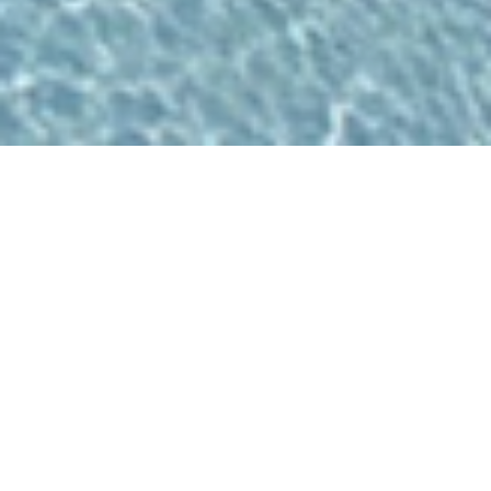
Ouvert maintenant - ferme à 21h00
Allwetterbad Deichwelle
Neuwied
Andernacher Str. 55, 56564 Neuwied