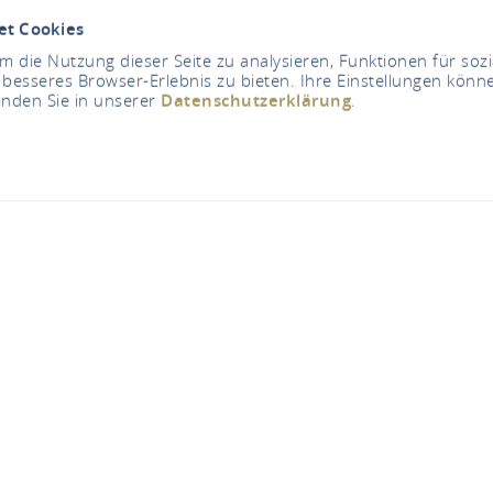
et Cookies
 die Nutzung dieser Seite zu analysieren, Funktionen für soz
 besseres Browser-Erlebnis zu bieten. Ihre Einstellungen könne
inden Sie in unserer
Datenschutzerklärung
.
er Wolf. Das Weingu
Weinbergstrasse 7, 65347 Hattenheim
TELEFONISCH CONTACT
KAART