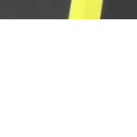
Ladestation für
Elektrofahrzeuge
Am Campingplatz 1, 56338 Braubach
TELEFONISCH CONTACT
KAART