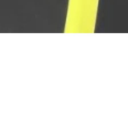
Ladestation für
Elektrofahrzeuge
Am Campingplatz 1, 56338 Braubach
APPELER
CARTE