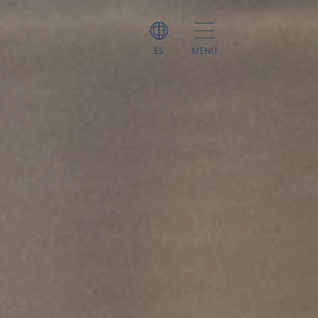
ES
MENÚ