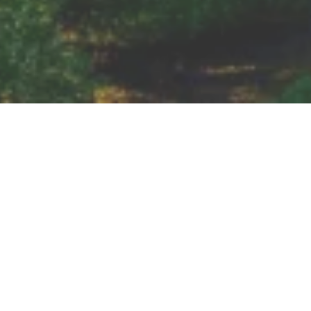
Castillo de Rheineck
Koblenzer Straße 39, 53498 Bad Breisig
LLAMADA
MAPA